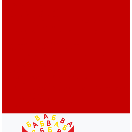
Профессионалам
Новости библиотек области
Актуальная информация
Документы о детях, детстве и библиотеках
Документы ГКУК ЧОДБ
Детские библиотеки Челябинской области
Наши издания
Календарь знаменательных дат
Методическая online-школа
Детские культурно-просветительские центры
Краеведение
Литературное краеведение
Писатели Южного Урала - детям
Судьбою связаны с Южным Уралом
Литературный календарь
Челябинск в детской художественной литературе
Интернет-ресурсы
Копилка краеведа
Викторины
Подкасты