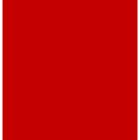
О библиотеке
О библиотеке
История
Документация
Виртуальная экскурсия
Новости
Достижения
Независимая оценка
Отделы библиотеки
Сотрудники
Ресурсы
Электронные ресурсы
Каталог
Афиша
Афиша на неделю
Проект «Умная библиотека»: Интеллект-центр
Проект «Держи ритм!»
Читателям
Детям и подросткам
Конкурсы и акции
Родителям
Виртуальные выставки
Кружки
Интересно о книгах