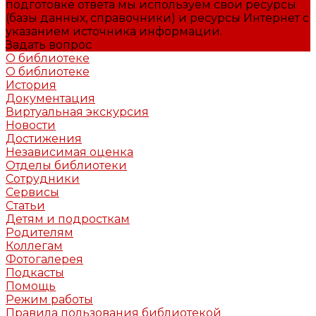
подготовке ответа мы используем свои ресурсы
(базы данных, справочники) и ресурсы Интернет с
указанием источника информации.
Задать вопрос
О библиотеке
О библиотеке
История
Документация
Виртуальная экскурсия
Новости
Достижения
Независимая оценка
Отделы библиотеки
Сотрудники
Сервисы
Статьи
Детям и подросткам
Родителям
Коллегам
Фотогалерея
Подкасты
Помощь
Режим работы
Правила пользования библиотекой