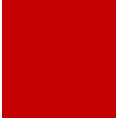
О библиотеке
История
Документация
Виртуальная экскурсия
Новости
Достижения
Независимая оценка
Отделы библиотеки
Сотрудники
Ресурсы
Электронные ресурсы
Каталог
Афиша
Афиша на неделю
Проект «Умная библиотека»: Интеллект-центр
Проект «Держи ритм!»
Читателям
Детям и подросткам
Конкурсы и акции
Родителям
Виртуальные выставки
Кружки
Интересно о книгах
Навигатор Маяковки