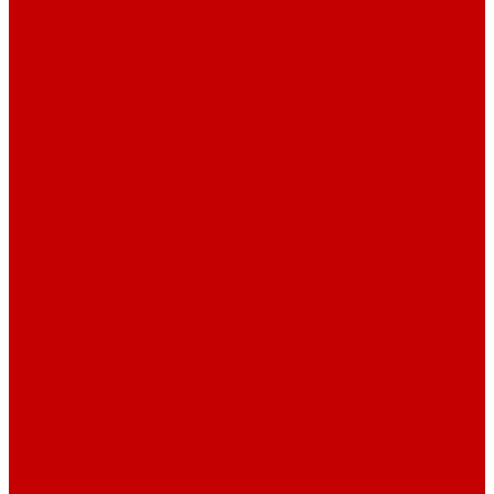
Навигатор Маяковки
Профессионалам
Новости библиотек области
Актуальная информация
Документы о детях, детстве и библиотеках
Документы ГКУК ЧОДБ
Детские библиотеки Челябинской области
Наши издания
Календарь знаменательных дат
Методическая online-школа
Детские культурно-просветительские центры
Краеведение
Литературное краеведение
Писатели Южного Урала - детям
Судьбою связаны с Южным Уралом
Литературный календарь
Челябинск в детской художественной литературе
Интернет-ресурсы
Копилка краеведа
Викторины
Подкасты
...
О библиотеке