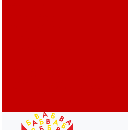
Профессионалам
Новости библиотек области
Актуальная информация
Документы о детях, детстве и библиотеках
Документы ГКУК ЧОДБ
Детские библиотеки Челябинской области
Наши издания
Календарь знаменательных дат
Методическая online-школа
Детские культурно-просветительские центры
Краеведение
Литературное краеведение
Писатели Южного Урала - детям
Судьбою связаны с Южным Уралом
Литературный календарь
Челябинск в детской художественной литературе
Интернет-ресурсы
Копилка краеведа
Викторины
Подкасты