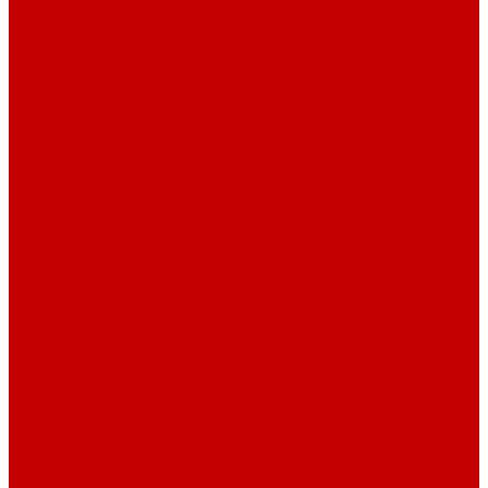
Навигатор Маяковки
Профессионалам
Новости библиотек области
Актуальная информация
Документы о детях, детстве и библиотеках
Документы ГКУК ЧОДБ
Детские библиотеки Челябинской области
Наши издания
Календарь знаменательных дат
Методическая online-школа
Детские культурно-просветительские центры
Краеведение
Литературное краеведение
Писатели Южного Урала - детям
Судьбою связаны с Южным Уралом
Литературный календарь
Челябинск в детской художественной литературе
Интернет-ресурсы
Копилка краеведа
Викторины
Подкасты
...
О библиотеке