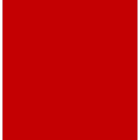
О библиотеке
О библиотеке
История
Документация
Виртуальная экскурсия
Новости
Достижения
Независимая оценка
Отделы библиотеки
Сотрудники
Ресурсы
Электронные ресурсы
Каталог
Афиша
Афиша на неделю
Проект «Умная библиотека»: Интеллект-центр
Проект «Держи ритм!»
Читателям
Детям и подросткам
Конкурсы и акции
Родителям
Виртуальные выставки
Кружки
Интересно о книгах