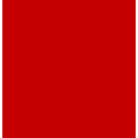
О библиотеке
История
Документация
Виртуальная экскурсия
Новости
Достижения
Независимая оценка
Отделы библиотеки
Сотрудники
Ресурсы
Электронные ресурсы
Каталог
Афиша
Афиша на неделю
Проект «Умная библиотека»: Интеллект-центр
Проект «Держи ритм!»
Читателям
Детям и подросткам
Конкурсы и акции
Родителям
Виртуальные выставки
Кружки
Интересно о книгах
Навигатор Маяковки