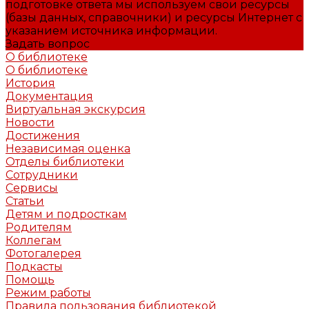
подготовке ответа мы используем свои ресурсы
(базы данных, справочники) и ресурсы Интернет с
указанием источника информации.
Задать вопрос
О библиотеке
О библиотеке
История
Документация
Виртуальная экскурсия
Новости
Достижения
Независимая оценка
Отделы библиотеки
Сотрудники
Сервисы
Статьи
Детям и подросткам
Родителям
Коллегам
Фотогалерея
Подкасты
Помощь
Режим работы
Правила пользования библиотекой