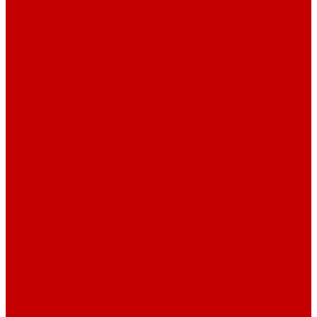
О библиотеке
История
Документация
Виртуальная экскурсия
Новости
Достижения
Независимая оценка
Отделы библиотеки
Сотрудники
Ресурсы
Электронные ресурсы
Каталог
Афиша
Афиша на неделю
Проект «Умная библиотека»: Интеллект-центр
Проект «Держи ритм!»
Читателям
Детям и подросткам
Конкурсы и акции
Родителям
Виртуальные выставки
Кружки
Интересно о книгах
Навигатор Маяковки