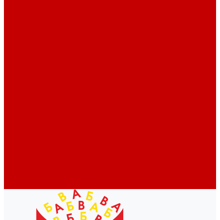
Профессионалам
Новости библиотек области
Актуальная информация
Документы о детях, детстве и библиотеках
Документы ГКУК ЧОДБ
Детские библиотеки Челябинской области
Наши издания
Календарь знаменательных дат
Методическая online-школа
Детские культурно-просветительские центры
Краеведение
Литературное краеведение
Писатели Южного Урала - детям
Судьбою связаны с Южным Уралом
Литературный календарь
Челябинск в детской художественной литературе
Интернет-ресурсы
Копилка краеведа
Викторины
Подкасты