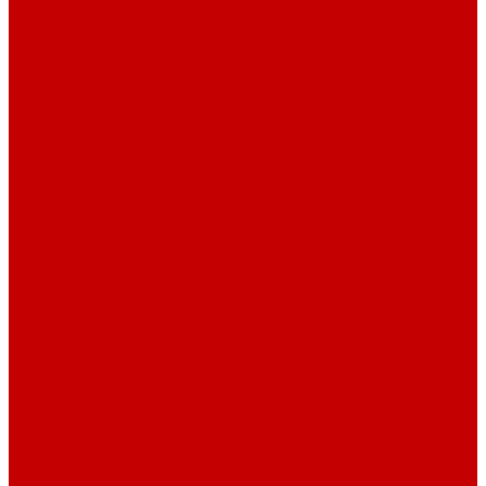
Навигатор Маяковки
Профессионалам
Новости библиотек области
Актуальная информация
Документы о детях, детстве и библиотеках
Документы ГКУК ЧОДБ
Детские библиотеки Челябинской области
Наши издания
Календарь знаменательных дат
Методическая online-школа
Детские культурно-просветительские центры
Краеведение
Литературное краеведение
Писатели Южного Урала - детям
Судьбою связаны с Южным Уралом
Литературный календарь
Челябинск в детской художественной литературе
Интернет-ресурсы
Копилка краеведа
Викторины
Подкасты
...
О библиотеке