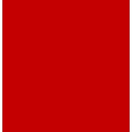
О библиотеке
О библиотеке
История
Документация
Виртуальная экскурсия
Новости
Достижения
Независимая оценка
Отделы библиотеки
Сотрудники
Ресурсы
Электронные ресурсы
Каталог
Афиша
Афиша на неделю
Проект «Умная библиотека»: Интеллект-центр
Проект «Держи ритм!»
Читателям
Детям и подросткам
Конкурсы и акции
Родителям
Виртуальные выставки
Кружки
Интересно о книгах